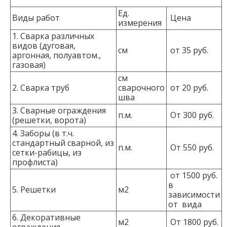
Ед.
Виды работ
Цена
измерения
1. Сварка различных
видов (дуговая,
см
от 35 руб.
аргонная, полуавтом.,
газовая)
см
2. Сварка труб
сварочного
от 20 руб.
шва
3. Сварные ограждения
п.м.
От 300 руб.
(решетки, ворота)
4. Заборы (в т.ч.
стандартный сварной, из
п.м.
От 550 руб.
сетки-рабицы, из
профлиста)
от 1500 руб.
в
5. Решетки
м2
зависимости
от вида
6. Декоративные
м2
От 1800 руб.
ограждения